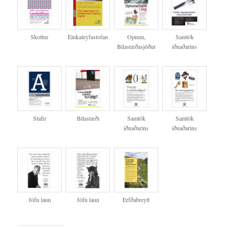
Skottur
Einkaleyfastofan
Opnun,
Samtök
Bílastæðasjóður
iðnaðarins
Stafir
Bílastæði
Samtök
Samtök
iðnaðarins
iðnaðarins
Jöfn laun
Jöfn laun
Erfðabreytt