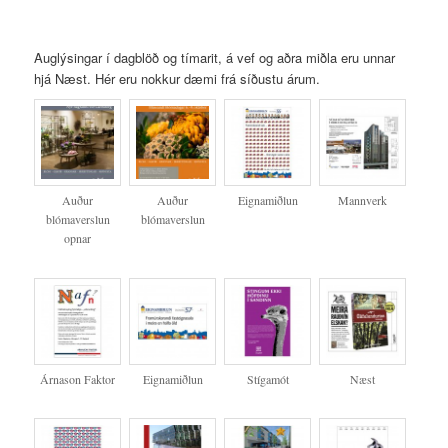
Auglýsingar í dagblöð og tímarit, á vef og aðra miðla eru unnar
hjá Næst. Hér eru nokkur dæmi frá síðustu árum.
Auður
Auður
Eignamiðlun
Mannverk
blómaverslun
blómaverslun
opnar
Árnason Faktor
Eignamiðlun
Stígamót
Næst