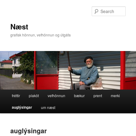
Skip
to
Sear
primary
content
Næst
grafísk hönnun, vefhönnun og útgáfa
Main
fréttir
plaköt
vefhönnun
bækur
prent
merki
menu
auglýsingar
um næst
auglýsingar