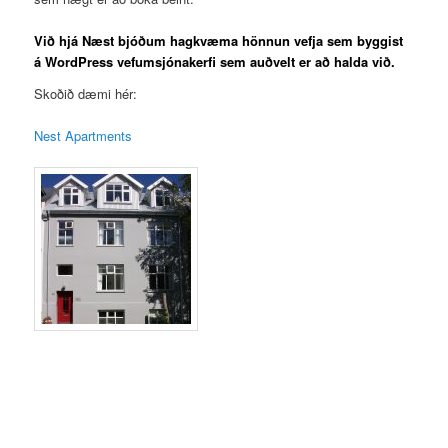
Við hjá Næst bjóðum hagkvæma hönnun vefja sem byggist
á WordPress vefumsjónakerfi sem auðvelt er að halda við.
Skoðið dæmi hér:
Nest Apartments