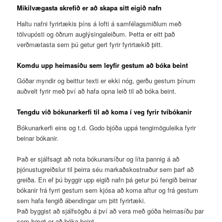
Mikilvægasta skrefið er að skapa sitt eigið nafn
Haltu nafni fyrirtækis þíns á lofti á samfélagsmiðlum með
tölvupósti og öðrum auglýsingaleiðum. Þetta er eitt það
verðmætasta sem þú getur gert fyrir fyrirtækið þitt.
Komdu upp heimasíðu sem leyfir gestum að bóka beint
Góðar myndir og beittur texti er ekki nóg, gerðu gestum þínum
auðvelt fyrir með því að hafa opna leið til að bóka beint.
Tengdu við bókunarkerfi til að koma í veg fyrir tvíbókanir
Bókunarkerfi eins og t.d. Godo bjóða uppá tengimöguleika fyrir
beinar bókanir.
Það er sjálfsagt að nota bókunarsíður og líta þannig á að
þjónustugreiðslur til þeirra séu markaðskostnaður sem þarf að
greiða. En ef þú byggir upp eigið nafn þá getur þú fengið beinar
bókanir frá fyrri gestum sem kjósa að koma aftur og frá gestum
sem hafa fengið ábendingar um þitt fyrirtæki.
Það byggist að sjálfsögðu á því að vera með góða heimasíðu þar
sem hægt er að bóka beint.