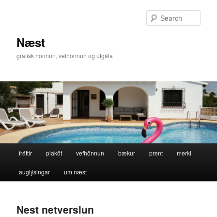
Skip
Skip
to
to
Sear
primary
secondary
content
content
Næst
grafísk hönnun, vefhönnun og útgáfa
Main
fréttir
plaköt
vefhönnun
bækur
prent
merki
menu
auglýsingar
um næst
Nest netverslun