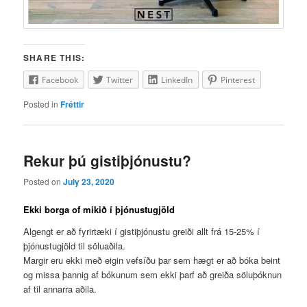
SHARE THIS:
Facebook
Twitter
LinkedIn
Pinterest
Posted in
Fréttir
Rekur þú gistiþjónustu?
Posted on
July 23, 2020
Ekki borga of mikið í þjónustugjöld
Algengt er að fyrirtæki í gistiþjónustu greiði allt frá 15-25% í
þjónustugjöld til söluaðila.
Margir eru ekki með eigin vefsíðu þar sem hægt er að bóka beint
og missa þannig af bókunum sem ekki þarf að greiða söluþóknun
af til annarra aðila.