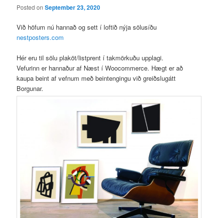
Posted on
September 23, 2020
Við höfum nú hannað og sett í loftið nýja sölusíðu
nestposters.com
Hér eru til sölu plaköt/listprent í takmörkuðu upplagi.
Vefurinn er hannaður af Næst í Woocommerce. Hægt er að
kaupa beint af vefnum með beintengingu við greiðslugátt
Borgunar.